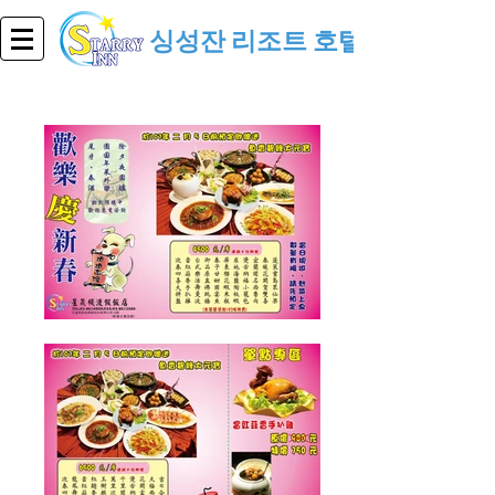
싱성잔 리조트 호텔