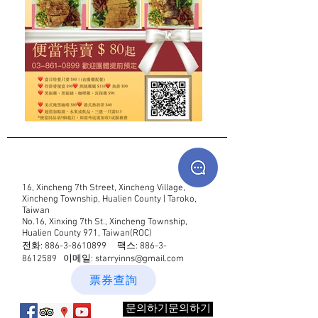
16, Xincheng 7th Street, Xincheng Village,
Xincheng Township, Hualien County | Taroko,
Taiwan
No.16, Xinxing 7th St., Xincheng Township,
Hualien County 971, Taiwan(ROC)
전화:
886-3-8610899
팩스:
886-3-
8612589
이메일:
starryinns@gmail.com
票券查詢
문의하기문의하기