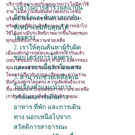
บริการที่เหมาะสมกับคุณมากกว่า ไม่มีค่าใช้
เวลาในการสำรวจสถาบัน
จ่าย ไม่มีความสัมพันธ์ทางผลประโยชน์
อีกครั้งและค้นหาสถาบัน
บริสุทธิ์ โดยธรรมชาติแล้ว ผมแค่หวังว่า
ทรัพยากรที่มีประสิทธิภาพจะสามารถนำไป
ที่เหมาะสมกับคุณได้
ใช้ได้อย่างมีประสิทธิภาพมากขึ้นในทุกซอก
โดยตรง
ทุกมุมที่ต้องการความช่วยเหลือ
2. เราให้คุณค้นหาผู้รับผิด
เมื่อองค์กรการกุศลและองค์กรเข้ากันแล้ว
ชอบโครงการโดยตรง
บทบาทของเราจะค่อยๆ หายไป องค์กรของ
และเจรจาเนื้อหาโดยตรง
คุณ (บุคคลสาธารณประโยชน์) จะหารือ
โดยตรงเกี่ยวกับรายละเอียดและความร่วม
3. สามารถช่วยเหลือคุณ
มือกับองค์กรโดยตรง ความสัมพันธ์จะง่าย
ในเรื่องคำแนะนำการ
ขึ้น แน่นอน หากคุณต้องการความช่วยเหลือ
วางแผนการเดินทาง
เรายินดีเป็นอย่างยิ่งที่จะให้บริการคุณ!
อาหาร ที่พัก และการเดิน
ทาง นอกเหนือไปจาก
สวัสดิการสาธารณะ