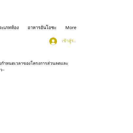
ระเภทห้อง
อาหารอันโอชะ
More
เข้าสู่ระบบ
ับกำหนดเวลาของโครงการส่วนลดและ
็ว~