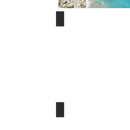
附近(新城)景點
太魯閣路線圖