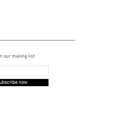
r mailing list
scribe now