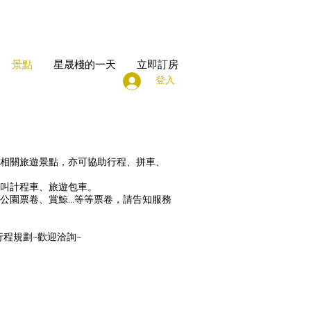
景點
星晟棧的一天
立即訂房
登入
相關旅遊景點，亦可協助行程、拼車、
叫計程車、旅遊包車。
公園票卷、賞鯨…等等票卷，請告知服務
行程規劃~歡迎洽詢~