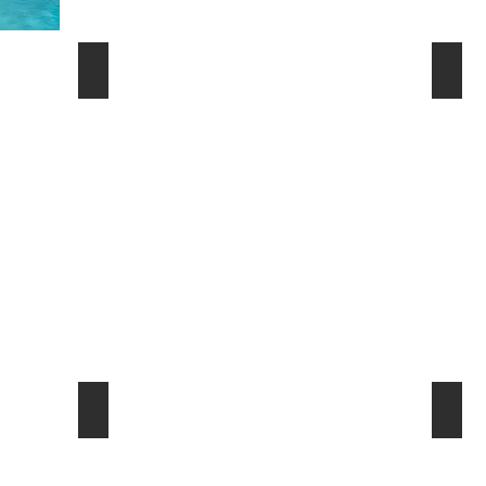
新城一日遊、自行車路線
附近
太魯閣景點資訊
太魯