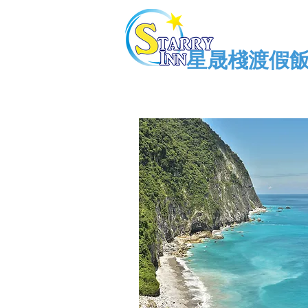
星晟棧渡假