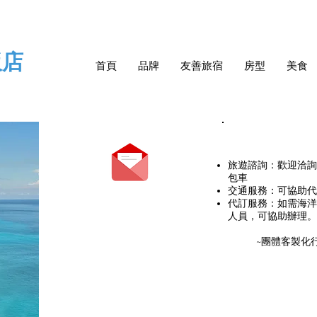
飯店
首頁
品牌
友善旅宿
房型
美食
旅遊諮詢：歡迎洽詢
包車
交通服務：可協助代
代訂服務：如需海洋
人員，可協助辦理。
~團體客製化
景點
地圖
​活動介紹