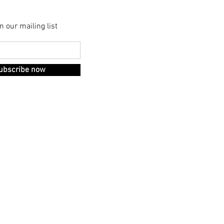
r mailing list
scribe now