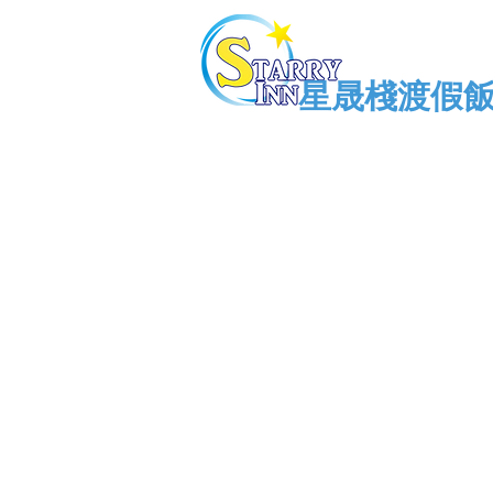
星晟棧渡假