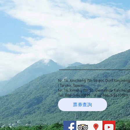
Nr. 16, Xincheng 7th Street, Dorf Xinche
| Taroko, Taiwan
Nr. 16, Xinxing 7th St., Gemeinde Xinchen
Tel: 886-3-8610899
Fax: 886-3-8612589 
票券查詢