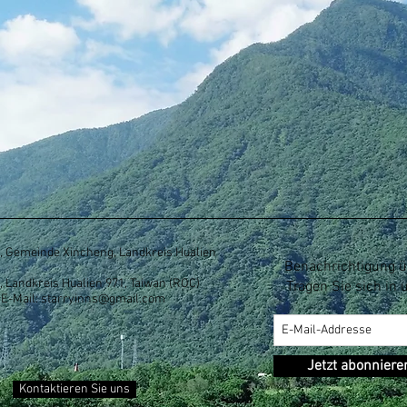
ng, Gemeinde Xincheng, Landkreis Hualien
Benachrichtigung ü
g, Landkreis Hualien 971, Taiwan (ROC)
Tragen Sie sich in 
E-Mail:
starryinns@gmail.com
Jetzt abonniere
Kontaktieren Sie uns