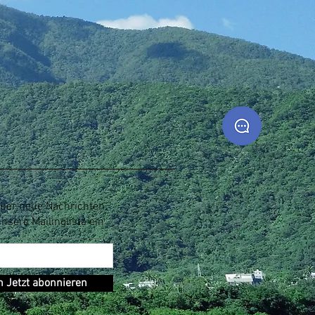
ber neue Nachrichten
unsere Mailingliste ein
n Jetzt abonnieren