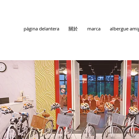
página delantera
關於
marca
albergue ami