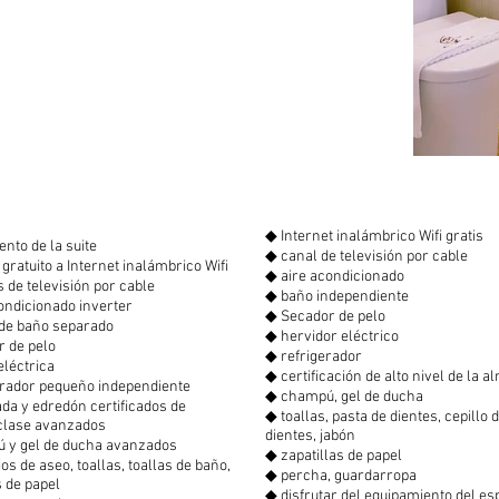
◆ Internet inalámbrico Wifi gratis
nto de la suite
◆ canal de televisión por cable
ratuito a Internet inalámbrico Wifi
◆ aire acondicionado
de televisión por cable
◆ baño independiente
ondicionado inverter
◆ Secador de pelo
de baño separado
◆ hervidor eléctrico
 de pelo
◆ refrigerador
eléctrica
◆ certificación de alto nivel de la 
rador pequeño independiente
◆ champú, gel de ducha
a y edredón certificados de
◆ toallas, pasta de dientes, cepillo 
clase avanzados
dientes, jabón
y gel de ducha avanzados
◆ zapatillas de papel
os de aseo, toallas, toallas de baño,
◆ percha, guardarropa
s de papel
◆ disfrutar del equipamiento del es