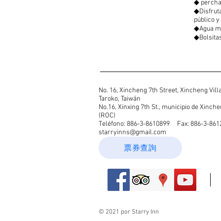
◆ percha
◆Disfruta
público y
◆Agua mi
◆Bolsitas
No. 16, Xincheng 7th Street, Xincheng Vil
Taroko, Taiwán
No.16, Xinxing 7th St., municipio de Xinch
(ROC)
Teléfono: 886-3-8610899
Fax: 886-3-8612
starryinns@gmail.com
票券查詢
© 2021 por Starry Inn