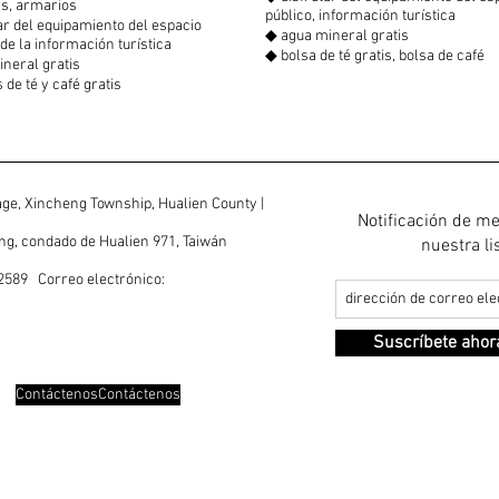
s, armarios
público, información turística
r del equipamiento del espacio
◆ agua mineral gratis
 de la información turística
◆ bolsa de té gratis, bolsa de café
neral gratis
 de té y café gratis
lage, Xincheng Township, Hualien County |
Notificación de m
eng, condado de Hualien 971, Taiwán
nuestra li
589 Correo electrónico:
Suscríbete ahor
ContáctenosContáctenos