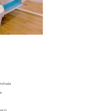
almohada
de
pacio