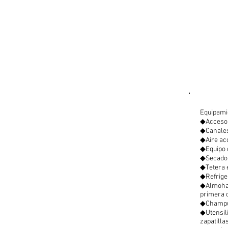
Equipamie
◆Acceso g
◆Canales 
◆Aire ac
◆Equipo 
◆Secador
◆Tetera 
◆Refrige
◆Almohad
primera 
◆Champú 
◆Utensili
zapatilla