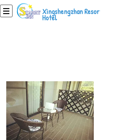
Xingshengzhan Resort
Hotel
complejo hotelero