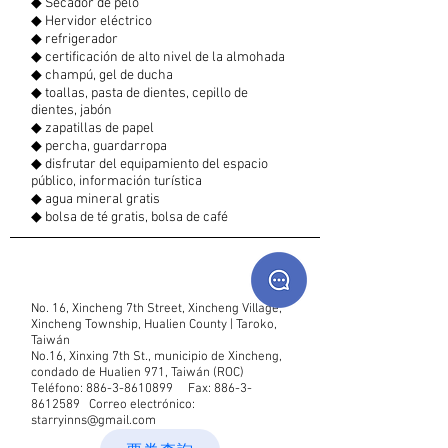
◆ Secador de pelo
◆ Hervidor eléctrico
◆ refrigerador
◆ certificación de alto nivel de la almohada
◆ champú, gel de ducha
◆ toallas, pasta de dientes, cepillo de
dientes, jabón
◆ zapatillas de papel
◆ percha, guardarropa
◆ disfrutar del equipamiento del espacio
público, información turística
◆ agua mineral gratis
◆ bolsa de té gratis, bolsa de café
No. 16, Xincheng 7th Street, Xincheng Village,
Xincheng Township, Hualien County | Taroko,
Taiwán
No.16, Xinxing 7th St., municipio de Xincheng,
condado de Hualien 971, Taiwán (ROC)
Teléfono:
886-3-8610899
Fax:
886-3-
8612589
Correo electrónico:
starryinns@gmail.com