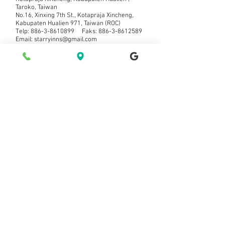
Taroko, Taiwan
No.16, Xinxing 7th St., Kotapraja Xincheng,
Kabupaten Hualien 971, Taiwan (ROC)
Telp:
886-3-8610899
Faks:
886-3-8612589
Email:
starryinns@gmail.com
票券查詢
Hubungi kamiHubungi kami
Pemberitahuan pesan baru
Bergabunglah dengan milis kami
Berlangganan sekarang Berlangganan sekarang
© 2021 oleh Starry Inn