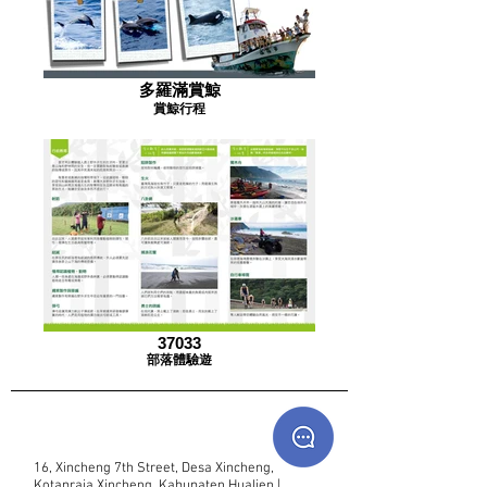
多羅滿賞鯨
賞鯨行程
37033
部落體驗遊
16, Xincheng 7th Street, Desa Xincheng,
Kotapraja Xincheng, Kabupaten Hualien |