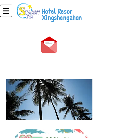
Hotel Resor
Xingshengzhan
Selamat bersenang-
senang