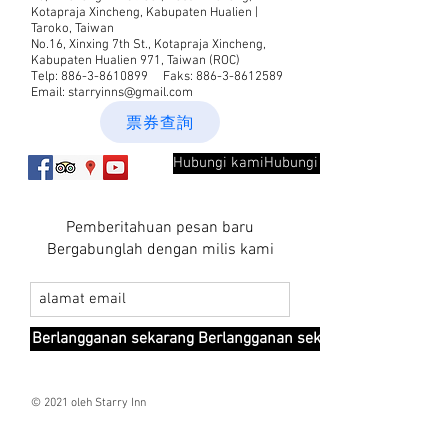
Kotapraja Xincheng, Kabupaten Hualien |
Taroko, Taiwan
No.16, Xinxing 7th St., Kotapraja Xincheng,
Kabupaten Hualien 971, Taiwan (ROC)
Telp:
886-3-8610899
Faks:
886-3-8612589
Email:
starryinns@gmail.com
票券查詢
Hubungi kamiHubungi kami
Pemberitahuan pesan baru
Bergabunglah dengan milis kami
Berlangganan sekarang Berlangganan sekarang
© 2021 oleh Starry Inn