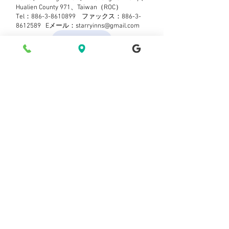
Hualien County 971、Taiwan（ROC）
Tel：886-3-8610899
ファックス：886-3-
8612589 Eメール：
starryinns@gmail.com
票券查詢
お問い合わせお問い合わせ
新しいメッセージの通知私たちのメ
ーリングリストに参加してください
今すぐ購読今すぐ購読
©2021byStarry Inn