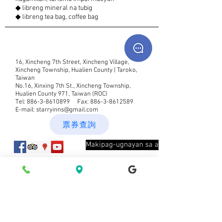
◆ libreng mineral na tubig
◆ libreng tea bag, coffee bag
16, Xincheng 7th Street, Xincheng Village,
Xincheng Township, Hualien County | Taroko,
Taiwan
No.16, Xinxing 7th St., Xincheng Township,
Hualien County 971, Taiwan (ROC)
Tel:
886-3-8610899
Fax:
886-3-8612589
E-mail:
starryinns@gmail.com
票券查詢
Makipag-ugnayan sa aminMakipag-ugnay
Bagong abiso ng mensahe Sumali sa
aming mailing list