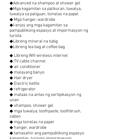
◆Advanced na shampoo at shower gel
◆Mga kagamitan sa palikuran, tuwalya,
tuwalya sa paliguan, tsinelas na papel
◆ Mga hanger, wardrobe
◆I-enjoy ang mga kagamitan sa
pampublikong espasyo at impormasyon ng
turista
◆Libreng mineral na tubig
◆Libreng tea bag at coffee bag
◆ Libreng Wifi wireless internet
◆ TV cable channel
◆ air conditioner
◆ malayang banyo
◆ Hair dryer
◆ Electric kettle
◆ refrigerator
◆ mataas na antas ng sertipikasyon ng
unan
◆ shampoo, shower gel
◆ mga tuwalya, toothpaste, toothbrush,
sabon
◆ mga tsinelas na papel
◆ hanger, wardrobe
◆ tamasahin ang pampublikong espasyo
kagamitan, turismo impormasyon