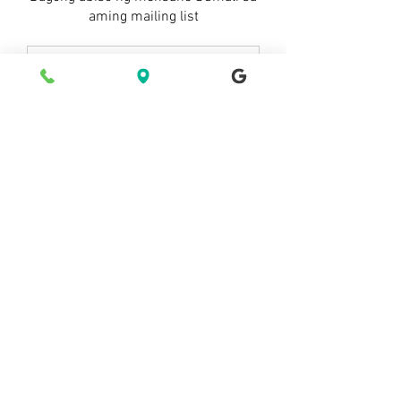
aming mailing list
Mag-subscribe na Mag-subscribe ngayon
© 2021 ng Starry Inn