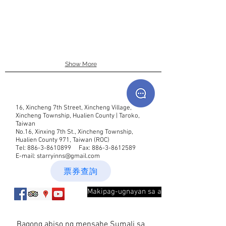
Show More
16, Xincheng 7th Street, Xincheng Village,
Xincheng Township, Hualien County | Taroko,
Taiwan
No.16, Xinxing 7th St., Xincheng Township,
Hualien County 971, Taiwan (ROC)
Tel:
886-3-8610899
Fax:
886-3-8612589
E-mail:
starryinns@gmail.com
票券查詢
Makipag-ugnayan sa aminMakipag-ugnay
Bagong abiso ng mensahe Sumali sa