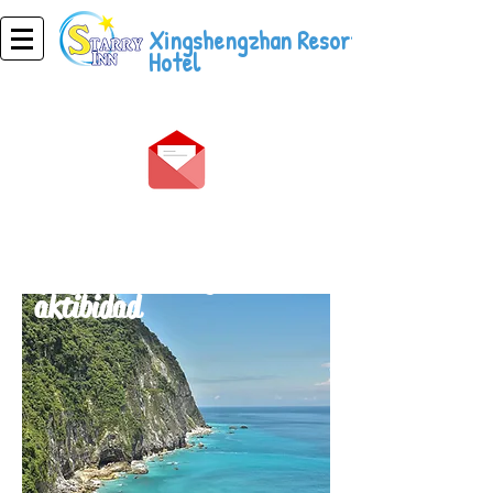
Xingshengzhan Resort
Hotel
Mga atraksyon
mapa
paglalarawan ng
​
aktibidad