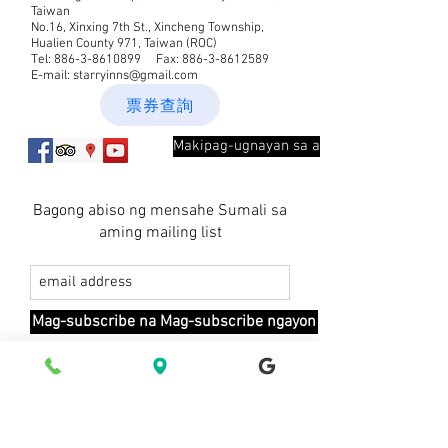
Taiwan
No.16, Xinxing 7th St., Xincheng Township,
Hualien County 971, Taiwan (ROC)
Tel:
886-3-8610899
Fax:
886-3-8612589
E-mail:
starryinns@gmail.com
票券查詢
Makipag-ugnayan sa aminMakipag-ugnay
Bagong abiso ng mensahe Sumali sa
aming mailing list
Mag-subscribe na Mag-subscribe ngayon
© 2021 ng Starry Inn