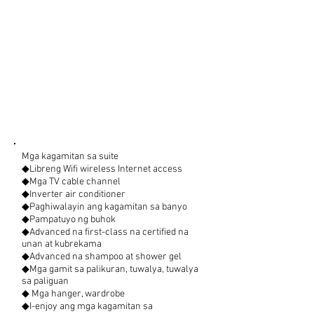
Mga kagamitan sa suite
◆Libreng Wifi wireless Internet access
◆Mga TV cable channel
◆Inverter air conditioner
◆Paghiwalayin ang kagamitan sa banyo
◆Pampatuyo ng buhok
◆Advanced na first-class na certified na
unan at kubrekama
◆Advanced na shampoo at shower gel
◆Mga gamit sa palikuran, tuwalya, tuwalya
sa paliguan
◆ Mga hanger, wardrobe
◆I-enjoy ang mga kagamitan sa