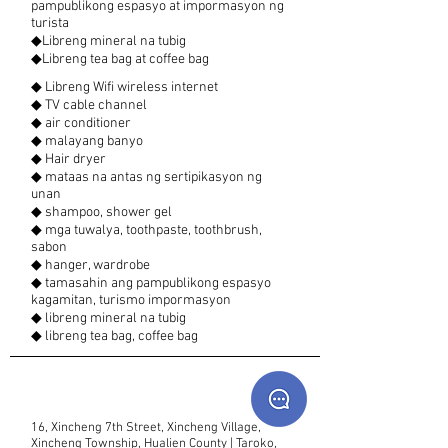
pampublikong espasyo at impormasyon ng
turista
◆Libreng mineral na tubig
◆Libreng tea bag at coffee bag
◆ Libreng Wifi wireless internet
◆ TV cable channel
◆ air conditioner
◆ malayang banyo
◆ Hair dryer
◆ mataas na antas ng sertipikasyon ng
unan
◆ shampoo, shower gel
◆ mga tuwalya, toothpaste, toothbrush,
sabon
◆ hanger, wardrobe
◆ tamasahin ang pampublikong espasyo
kagamitan, turismo impormasyon
◆ libreng mineral na tubig
◆ libreng tea bag, coffee bag
16, Xincheng 7th Street, Xincheng Village,
Xincheng Township, Hualien County | Taroko,