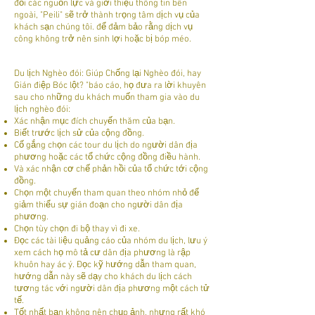
đổi các nguồn lực và giới thiệu thông tin bên
ngoài, "Peili" sẽ trở thành trọng tâm dịch vụ của
khách sạn chúng tôi. để đảm bảo rằng dịch vụ
công không trở nên sinh lợi hoặc bị bóp méo.
Du lịch Nghèo đói: Giúp Chống lại Nghèo đói, hay
Gián điệp Bóc lột? "báo cáo, họ đưa ra lời khuyên
sau cho những du khách muốn tham gia vào du
lịch nghèo đói:
Xác nhận mục đích chuyến thăm của bạn.
Biết trước lịch sử của cộng đồng.
Cố gắng chọn các tour du lịch do người dân địa
phương hoặc các tổ chức cộng đồng điều hành.
Và xác nhận cơ chế phản hồi của tổ chức tới cộng
đồng.
Chọn một chuyến tham quan theo nhóm nhỏ để
giảm thiểu sự gián đoạn cho người dân địa
phương.
Chọn tùy chọn đi bộ thay vì đi xe.
Đọc các tài liệu quảng cáo của nhóm du lịch, lưu ý
xem cách họ mô tả cư dân địa phương là rập
khuôn hay ác ý. Đọc kỹ hướng dẫn tham quan,
hướng dẫn này sẽ dạy cho khách du lịch cách
tương tác với người dân địa phương một cách tử
tế.
Tốt nhất bạn không nên chụp ảnh, nhưng rất khó