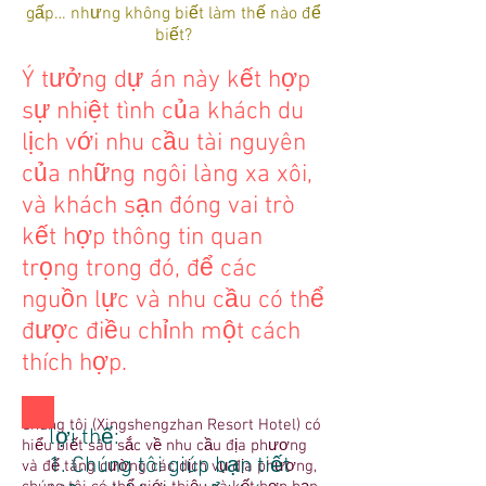
gấp… nhưng không biết làm thế nào để
biết?
Ý tưởng dự án này kết hợp
sự nhiệt tình của khách du
lịch với nhu cầu tài nguyên
của những ngôi làng xa xôi,
và khách sạn đóng vai trò
kết hợp thông tin quan
trọng trong đó, để các
nguồn lực và nhu cầu có thể
được điều chỉnh một cách
thích hợp.
Chúng tôi (Xingshengzhan Resort Hotel) có
lợi thế:
hiểu biết sâu sắc về nhu cầu địa phương
1. Chúng tôi giúp bạn tiết
và để tăng cường các dịch vụ địa phương,