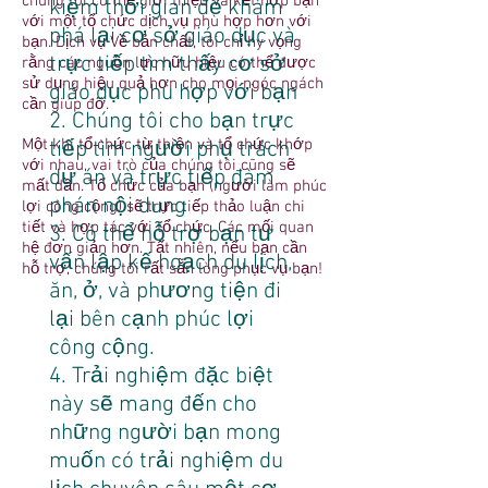
chúng tôi có thể giới thiệu và kết hợp bạn
kiệm thời gian để khám
với một tổ chức dịch vụ phù hợp hơn với
phá lại cơ sở giáo dục và
bạn. Dịch vụ Về bản chất, tôi chỉ hy vọng
trực tiếp tìm thấy cơ sở
rằng các nguồn lực hữu hiệu có thể được
sử dụng hiệu quả hơn cho mọi ngóc ngách
giáo dục phù hợp với bạn
cần giúp đỡ.
2. Chúng tôi cho bạn trực
Một khi tổ chức từ thiện và tổ chức khớp
tiếp tìm người phụ trách
với nhau, vai trò của chúng tôi cũng sẽ
dự án và trực tiếp đàm
mất dần. Tổ chức của bạn (người làm phúc
phán nội dung
lợi công cộng) sẽ trực tiếp thảo luận chi
tiết và hợp tác với tổ chức. Các mối quan
3. Có thể hỗ trợ bạn tư
hệ đơn giản hơn. Tất nhiên, nếu bạn cần
vấn lập kế hoạch du lịch,
hỗ trợ, chúng tôi rất sẵn lòng phục vụ bạn!
ăn, ở, và phương tiện đi
lại bên cạnh phúc lợi
công cộng.
4. Trải nghiệm đặc biệt
này sẽ mang đến cho
những người bạn mong
muốn có trải nghiệm du