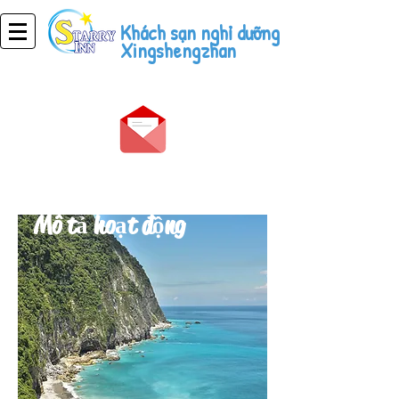
Khách sạn nghỉ dưỡng
Xingshengzhan
Danh lam thắng cảnh
bản đồ
Mô tả hoạt động
​