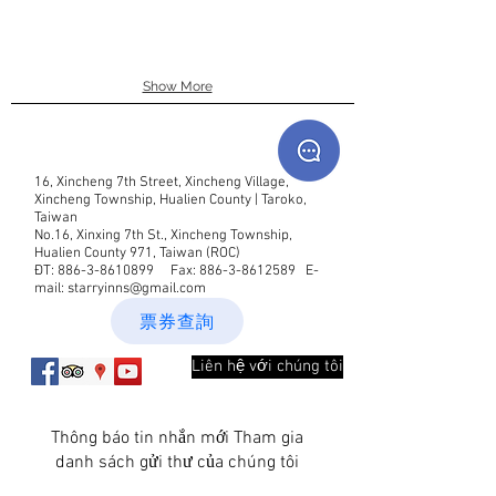
Show More
16, Xincheng 7th Street, Xincheng Village,
Xincheng Township, Hualien County | Taroko,
Taiwan
No.16, Xinxing 7th St., Xincheng Township,
Hualien County 971, Taiwan (ROC)
ĐT:
886-3-8610899
Fax:
886-3-8612589
E-
mail:
starryinns@gmail.com
票券查詢
Liên hệ với chúng tôi
Thông báo tin nhắn mới Tham gia
danh sách gửi thư của chúng tôi