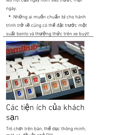
leo núi của ngày hôm sau trước một
ngày.
​
＊ Những ai muốn chuẩn bị cho hành
trình trở về cũng có thể đặt trước một
suất bento và thưởng thức trên xe buýt!
Các tiện ích của khách
sạn
Trò chơi trên bàn, thể dục thông minh,