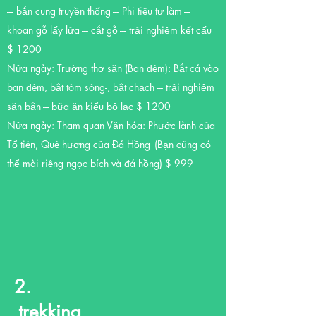
--- bắn cung truyền thống --- Phi tiêu tự làm ---
khoan gỗ lấy lửa --- cắt gỗ --- trải nghiệm kết cấu
$ 1200
Nửa ngày: Trường thợ săn (Ban đêm): Bắt cá vào
ban đêm, bắt tôm sông-, bắt chạch --- trải nghiệm
săn bắn ---
bữa ăn kiểu bộ lạc $ 1200
Nửa ngày: Tham quan Văn hóa: Phước lành của
Tổ tiên, Quê hương của Đá Hồng
(Bạn cũng có
thể mài riêng ngọc bích và đá hồng) $ 999
2.
trekking
​