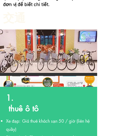
đơn vị để biết chi tiết.
交通
1.
​ thuê ô tô
Xe đạp:
Giá thuê khách sạn 50 / giờ (liên hệ
quầy)