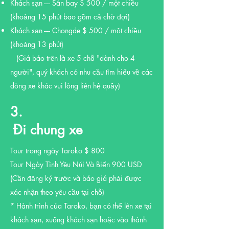
Khách sạn ---- Sân bay $ 500 / một chiều
(khoảng 15 phút bao gồm cả chờ đợi)
Khách sạn ---- Chongde $ 500 / một chiều
(khoảng 13 phút)
(Giá báo trên là xe 5 chỗ "dành cho 4
người", quý khách có nhu cầu tìm hiểu về các
dòng xe khác vui lòng liên hệ quầy)
3.
Đi chung xe
​
Tour trong ngày Taroko $ 800
Tour Ngày Tình Yêu Núi Và Biển 900 USD
(Cần đăng ký trước và báo giá phải được
xác nhận theo yêu cầu tại chỗ)
* Hành trình của Taroko, bạn có thể lên xe tại
khách sạn, xuống khách sạn hoặc vào thành