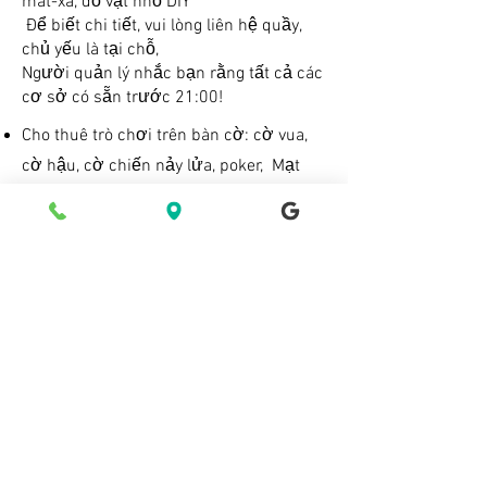
mát-xa, đồ vật nhỏ DIY
​
Để biết chi tiết, vui lòng liên hệ quầy,
chủ yếu là tại chỗ,
Người quản lý nhắc bạn rằng tất cả các
cơ sở có sẵn trước 21:00!
Cho thuê trò chơi trên bàn cờ: cờ vua,
cờ hậu, cờ chiến nảy lửa, poker,
Mạt
chược, rummy, bóng bàn
Thể dục thông minh: BMI + kiểm tra sức
mạnh cơ bắp, máy tập thân trên, máy
tập thân dưới
Dầu xoa bóp giảm stress (theo lịch hẹn):
1500 / h Quý khách có nhu cầu nam
hoặc nữ chủ nhân vui lòng báo trước
cho chúng tôi.
Đồ nhỏ DIY
(
đặt trước
)
: bên ngoài bảo
tàng (yêu cầu phương tiện di chuyển)