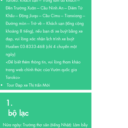
Taroko: Khách sạn --- Trung tâm du khách ---
Đền Trường Xuân --- Cầu Ninh An --- Diêm Tử
Khẩu --- Động Jiuqu --- Cầu Cimu --- Tianxiang ---
Đường mòn --- Trở về --- Khách sạn (tổng cộng
khoảng 8 tiếng), nếu bạn đi xe buýt bằng xe
đạp, vui lòng xác nhận lịch trình xe buýt
Hualien
03-8333-468
(chỉ 4 chuyến một
ngày)
<Để biết thêm thông tin, vui lòng tham khảo
trang web chính thức của Vườn quốc gia
Taroko>
​
Tour Đạp xe Thị trấn Mới
1.
​ bộ lạc
Nửa ngày:
Trường thợ săn (tiếng Nhật): Làm bẫy
​