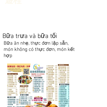
​遊程
深度旅遊​
Bữa trưa và bữa tối
Bữa ăn nhẹ, thực đơn lập sẵn,
món không có thực đơn, món kết
hợp