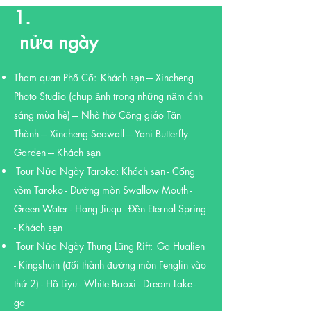
1.
​ nửa ngày
Tham quan Phố Cổ:
Khách sạn --- Xincheng
Photo Studio (chụp ảnh trong những năm ánh
sáng mùa hè) --- Nhà thờ Công giáo Tân
Thành --- Xincheng Seawall --- Yani Butterfly
Garden --- Khách sạn
Tour Nửa Ngày Taroko: Khách sạn - Cổng
​​
vòm Taroko - Đường mòn Swallow Mouth -
Green Water - Hang Jiuqu - Đền Eternal Spring
- Khách sạn
Tour Nửa Ngày Thung Lũng Rift:
Ga Hualien
​
- Kingshuin (đổi thành đường mòn Fenglin vào
thứ 2) - Hồ Liyu - White Baoxi - Dream Lake -
ga