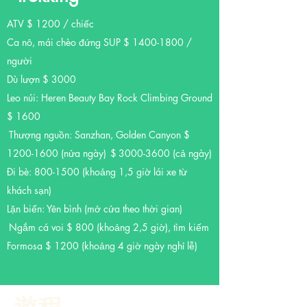
ATV $ 1200 / chiếc
Ca nô, mái chèo đứng SUP $
1400-1800
/
người
Dù lượn $ 3000
Leo núi: Heren Beauty Bay Rock Climbing Ground
$ 1600
Thượng nguồn: Sanzhan, Golden Canyon $
​
1200-1600
(nửa ngày)
$
3000-3600
(cả ngày)
Đi bè:
800-1500
(khoảng 1,5 giờ lái xe từ
khách sạn)
Lặn biển: Yên bình (mở cửa theo thời gian)
Ngắm cá voi $ 800 (khoảng 2,5 giờ), tìm kiếm
​
Formosa $ 1200 (khoảng 4 giờ ngày nghỉ lễ)