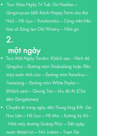
Tour Nửa Ngày Trí Tuệ: Ga Hualien ---
​
Qingxiuyuan (đổi thành Happy Farm vào thứ
Hai) --- Hồ Liyu --- Yunshanshui --- Công viên Văn
hóa và Sáng tạo Old Winery --- Nhà ga
2.
một ngày
​
Tour Một Ngày Taroko: Khách sạn --- Vách đá
Qingshui --- Đường mòn Shakadang hoặc Đền
mùa xuân vĩnh cửu --- Đường mòn Yanzikou ---
Tianxiang --- Đường mòn White Poplar ---
(Khách sạn) --- Qixing Tan --- khu đô thị (Chợ
đêm Dongdamen)
Chuyến đi trong ngày đến Thung lũng Rift:
Ga
Hoa Liên --- Hồ Liyu --- Hồ Mơ --- Xưởng kỳ thú --
- Nhà máy đường Quảng Phúc --- Đất ngập
nước Matai'an --- Núi Lintian --- Trạm Ga