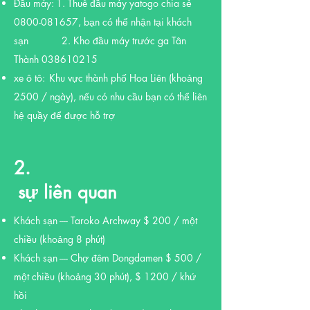
Đầu máy:
1. Thuê đầu máy yatogo chia sẻ
0800-081657
, bạn có thể nhận tại khách
sạn
2. Kho đầu máy trước ga Tân
​ ​
Thành
038610215
xe ô tô:
Khu vực thành phố Hoa Liên (khoảng
2500 / ngày), nếu có nhu cầu bạn có thể liên
hệ quầy để được hỗ trợ
2.
sự liên quan
​
Khách sạn ---- Taroko Archway $ 200 / một
chiều (khoảng 8 phút)
Khách sạn ---- Chợ đêm Dongdamen $ 500 /
một chiều (khoảng 30 phút), $ 1200 / khứ
hồi