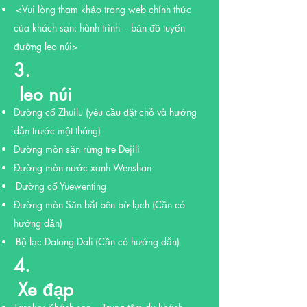
<Vui lòng tham khảo trang web chính thức
​
của khách sạn: hành trình --- bản đồ tuyến
đường leo núi>
3.
​ leo núi
Đường cổ Zhuilu
(yêu cầu đặt chỗ và hướng
dẫn trước một tháng)
Đường mòn săn rừng tre Dejili
Đường mòn nước xanh Wenshan
Đường cổ Yuewenting
​
Đường mòn Săn bắt bên bờ lạch (Cần có
hướng dẫn)
Bộ lạc Datong Dali
(Cần có hướng dẫn)
​
4.
Xe đạp
​