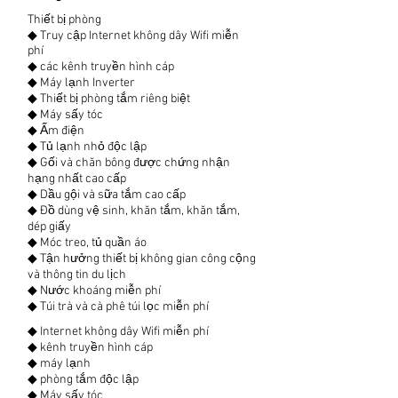
Thiết bị phòng
◆ Truy cập Internet không dây Wifi miễn
phí
◆ các kênh truyền hình cáp
◆ Máy lạnh Inverter
◆ Thiết bị phòng tắm riêng biệt
◆ Máy sấy tóc
◆ Ấm điện
◆ Tủ lạnh nhỏ độc lập
◆ Gối và chăn bông được chứng nhận
hạng nhất cao cấp
◆ Dầu gội và sữa tắm cao cấp
◆ Đồ dùng vệ sinh, khăn tắm, khăn tắm,
dép giấy
◆ Móc treo, tủ quần áo
◆ Tận hưởng thiết bị không gian công cộng
và thông tin du lịch
◆ Nước khoáng miễn phí
◆ Túi trà và cà phê túi lọc miễn phí
◆ Internet không dây Wifi miễn phí
◆ kênh truyền hình cáp
◆ máy lạnh
◆ phòng tắm độc lập
◆ Máy sấy tóc