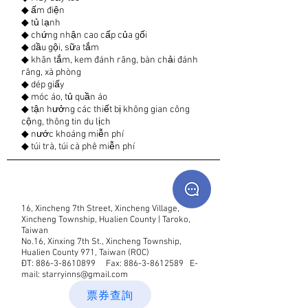
◆ ấm điện
◆ tủ lạnh
◆ chứng nhận cao cấp của gối
◆ dầu gội, sữa tắm
◆ khăn tắm, kem đánh răng, bàn chải đánh
răng, xà phòng
◆ dép giấy
◆ móc áo, tủ quần áo
◆ tận hưởng các thiết bị không gian công
cộng, thông tin du lịch
◆ nước khoáng miễn phí
◆ túi trà, túi cà phê miễn phí
16, Xincheng 7th Street, Xincheng Village,
Xincheng Township, Hualien County | Taroko,
Taiwan
No.16, Xinxing 7th St., Xincheng Township,
Hualien County 971, Taiwan (ROC)
ĐT:
886-3-8610899
Fax:
886-3-8612589
E-
mail:
starryinns@gmail.com
票券查詢