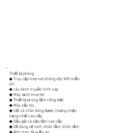
Thiết bị phòng
◆ Truy cập Internet không dây Wifi miễn
phí
◆ các kênh truyền hình cáp
◆ Máy lạnh Inverter
◆ Thiết bị phòng tắm riêng biệt
◆ Máy sấy tóc
◆ Gối và chăn bông được chứng nhận
hạng nhất cao cấp
◆ Dầu gội và sữa tắm cao cấp
◆ Đồ dùng vệ sinh, khăn tắm, khăn tắm
◆ Móc treo, tủ quần áo