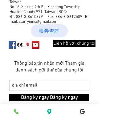
Taiwan
No.16, Xinxing 7th St., Xincheng Township,
Hualien County 971, Taiwan (ROC)
ĐT:
886-3-8610899
Fax:
886-3-8612589
E-
mail:
starryinns@gmail.com
票券查詢
Liên hệ với chúng tôi
Thông báo tin nhắn mới Tham gia
danh sách gửi thư của chúng tôi
Đăng ký ngay Đăng ký ngay
© 2021 bởi Starry Inn