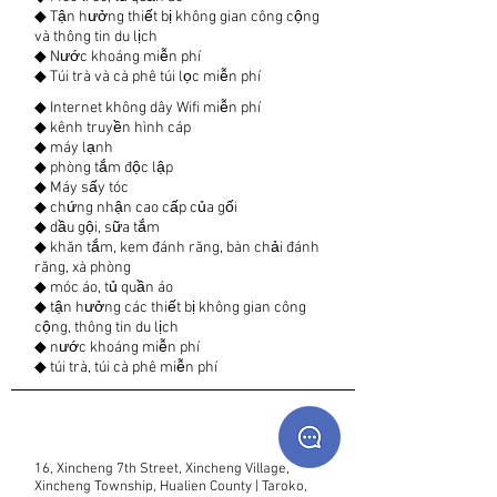
◆ Tận hưởng thiết bị không gian công cộng
và thông tin du lịch
◆ Nước khoáng miễn phí
◆ Túi trà và cà phê túi lọc miễn phí
◆ Internet không dây Wifi miễn phí
◆ kênh truyền hình cáp
◆ máy lạnh
◆ phòng tắm độc lập
◆ Máy sấy tóc
◆ chứng nhận cao cấp của gối
◆ dầu gội, sữa tắm
◆ khăn tắm, kem đánh răng, bàn chải đánh
răng, xà phòng
◆ móc áo, tủ quần áo
◆ tận hưởng các thiết bị không gian công
cộng, thông tin du lịch
◆ nước khoáng miễn phí
◆ túi trà, túi cà phê miễn phí
16, Xincheng 7th Street, Xincheng Village,
Xincheng Township, Hualien County | Taroko,