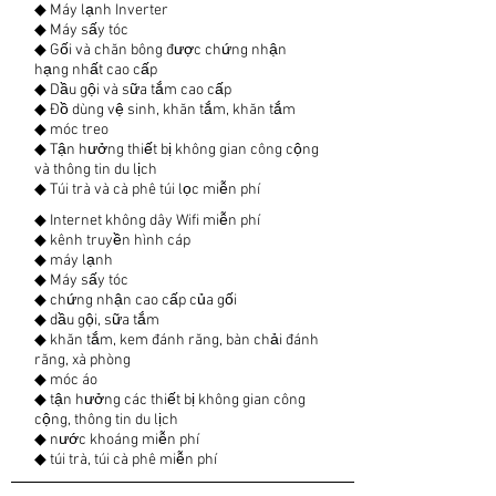
◆ Máy lạnh Inverter
◆ Máy sấy tóc
◆ Gối và chăn bông được chứng nhận
hạng nhất cao cấp
◆ Dầu gội và sữa tắm cao cấp
◆ Đồ dùng vệ sinh, khăn tắm, khăn tắm
◆ móc treo
◆ Tận hưởng thiết bị không gian công cộng
và thông tin du lịch
◆ Túi trà và cà phê túi lọc miễn phí
◆ Internet không dây Wifi miễn phí
◆ kênh truyền hình cáp
◆ máy lạnh
◆ Máy sấy tóc
◆ chứng nhận cao cấp của gối
◆ dầu gội, sữa tắm
◆ khăn tắm, kem đánh răng, bàn chải đánh
răng, xà phòng
◆ móc áo
◆ tận hưởng các thiết bị không gian công
cộng, thông tin du lịch
◆ nước khoáng miễn phí
◆ túi trà, túi cà phê miễn phí