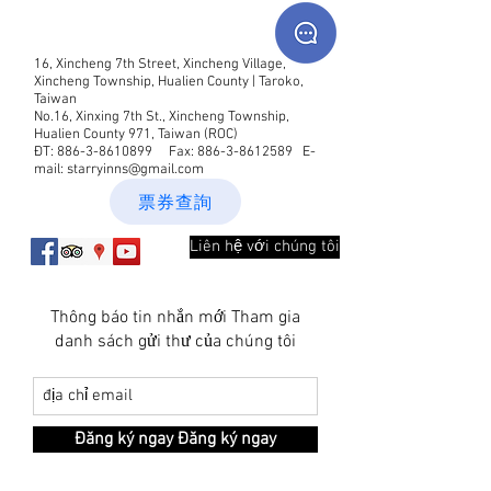
16, Xincheng 7th Street, Xincheng Village,
Xincheng Township, Hualien County | Taroko,
Taiwan
No.16, Xinxing 7th St., Xincheng Township,
Hualien County 971, Taiwan (ROC)
ĐT:
886-3-8610899
Fax:
886-3-8612589
E-
mail:
starryinns@gmail.com
票券查詢
Liên hệ với chúng tôi
Thông báo tin nhắn mới Tham gia
danh sách gửi thư của chúng tôi
Đăng ký ngay Đăng ký ngay