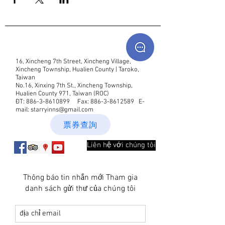
16, Xincheng 7th Street, Xincheng Village,
Xincheng Township, Hualien County | Taroko,
Taiwan
No.16, Xinxing 7th St., Xincheng Township,
Hualien County 971, Taiwan (ROC)
ĐT:
886-3-8610899
Fax:
886-3-8612589
E-
mail:
starryinns@gmail.com
票券查詢
Liên hệ với chúng tôi
Thông báo tin nhắn mới Tham gia
danh sách gửi thư của chúng tôi